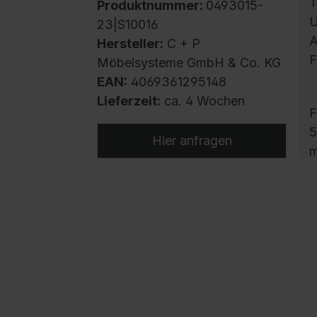
T
Produktnummer:
0493015-
U
23|S10016
A
Hersteller:
C + P
F
Möbelsysteme GmbH & Co. KG
EAN:
4069361295148
Lieferzeit:
ca. 4 Wochen
F
5
Hier anfragen
m
h
e
B
A
O
S
W
H