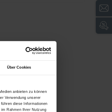
Großzügige Lösung für Einsatzkleidung
oder kompakte Schwarz-/Weiß-Trennung
durch optionale Trennwand
Über Cookies
 Medien anbieten zu können
hrer Verwendung unserer
 führen diese Informationen
ie im Rahmen Ihrer Nutzung