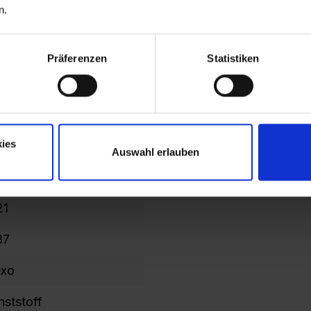
n.
iert
iert
Präferenzen
Statistiken
rkürzt
0
ies
5
Auswahl erlauben
5
21
87
exo
nststoff