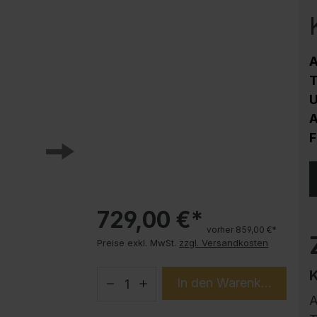
Korrosionsschutz
Stahlschrank PLUS Unterbauten
Handy-Garage
A
Trendprodukte
T
How-to-Anleitungen
U
A
F
729,00 €*
vorher 859,00 €*
Preise exkl. MwSt.
zzgl. Versandkosten
In den Warenkorb
A