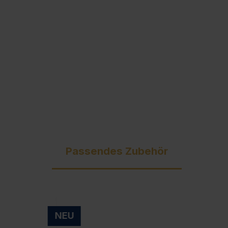
Ausschreibungstexte
C + P Logo / Styleguide
Passendes Zubehör
NEU