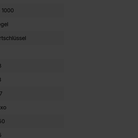
s 1000
egel
rtschlüssel
3
8
7
exo
50
5