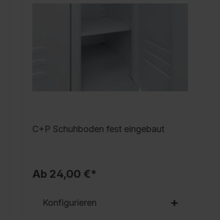
U
s
v
S
Z
S
S
a
5
R
C+P Schuhboden fest eingebaut
S
P
Ab 24,00 €*
Konfigurieren