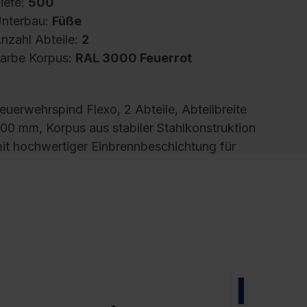
iefe:
500
nterbau:
Füße
nzahl Abteile:
2
arbe Korpus:
RAL 3000 Feuerrot
euerwehrspind Flexo, 2 Abteile, Abteilbreite
00 mm, Korpus aus stabiler Stahlkonstruktion
it hochwertiger Einbrennbeschichtung für
ohe UV- und Korrosionsbeständigkeit, Fußteil
lektrolytisch verzinkt, mit hinteren
elüftungsöffnungen oben und unten, innen je
bteil 1 stabile Garderobenstange aus
valprofil mit 5 verdrehsicheren Doppel-
chiebehaken inkl. Systemaufnahme, 2
ertfach-Boxen mit Einwurföffnung, 2
NEU
elmböden, verkürzt, für knickfreie