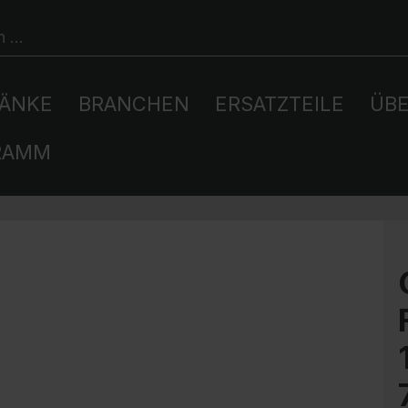
ÄNKE
BRANCHEN
ERSATZTEILE
ÜBE
RAMM
Schließfachschränke
Büroschränke
Freizeit und Tourismus
Unsere Logistik
Inspiration
Au
La
We
Un
Ers
Fi
Sendungsverfolgung
Schließsysteme
Sch
Feuerwehrspinde
Sportgeräteschränke
Um
Ha
Schrankberater
Feuerwehr- und
Sp
Sc
Farbkonzept
Rettungsdienste
HPL
Spind-Schließsysteme
Schrank-Zubehör
Sp