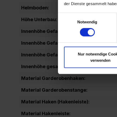
der Dienste gesammelt habe
Helmboden:
Einwilligungsauswahl
Höhe Unterbau:
Notwendig
Innenhöhe Gefach mitte:
Innenhöhe Gefach oben:
Nur notwendige Cook
Innenhöhe Gefach unten:
verwenden
Innenhöhe gesamt:
Material Garderobenhaken:
Material Garderobenstange:
Material Haken (Hakenleiste):
Material Hakenleiste: