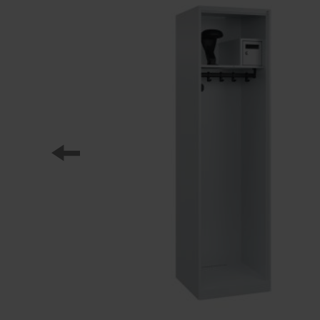
Unternehmensstruktur
Reklamation
Referenzen
Unsere Partner
Unsere Spindserien
Kundenstimmen
Unser Arbeiten
Medien und Downloads
Ausbildung bei C + P
Offene Stellen
Online-Broschüren
Initiativbewerbung
Bedienungsanleitungen
Zertifikate
Frachtkonzepte
Bilddatenbank
Videos
Prospekt-/Katalogversand