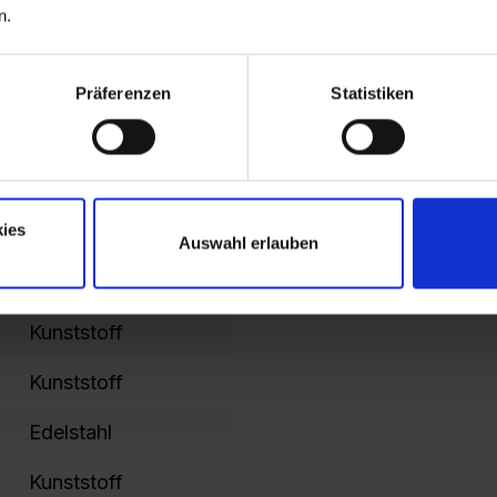
n.
verkürzt
100
Präferenzen
Statistiken
185
365
ies
1421
Auswahl erlauben
1787
Kunststoff
Kunststoff
Edelstahl
Kunststoff